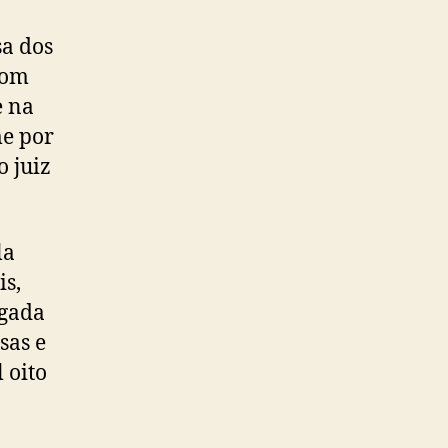
sa dos
com
e na
me por
o juiz
la
is,
igada
sas e
 oito