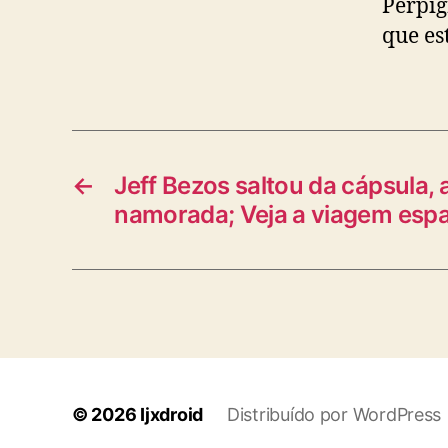
Perpig
que es
←
Jeff Bezos saltou da cápsula,
namorada; Veja a viagem espa
© 2026
Ijxdroid
Distribuído por WordPress