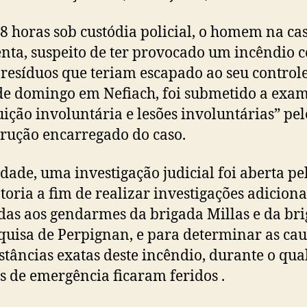
8 horas sob custódia policial, o homem na ca
nta, suspeito de ter provocado um incêndio 
 resíduos que teriam escapado ao seu control
de domingo em Nefiach, foi submetido a exa
uição involuntária e lesões involuntárias” pel
trução encarregado do caso.
dade, uma investigação judicial foi aberta pe
oria a fim de realizar investigações adiciona
das aos gendarmes da brigada Millas e da br
quisa de Perpignan, e para determinar as cau
stâncias exatas deste incêndio, durante o qual
s de emergência ficaram feridos .