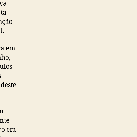
ava
nta
enção
l.
ira em
aho,
ulos
s
 deste
em
ente
tro em