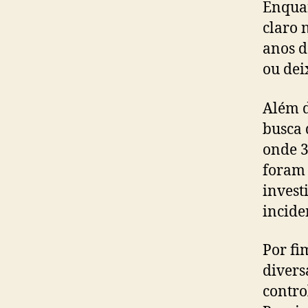
Enquan
claro 
anos d
ou dei
Além d
busca 
onde 3
foram 
invest
incide
Por fi
divers
contro