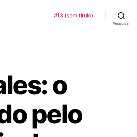
#13 (sem título)
Pesquisar
les: o
do pelo