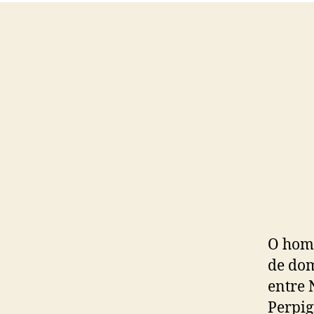
O home
de dom
entre 
Perpig