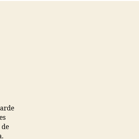
tarde
es
 de
a.