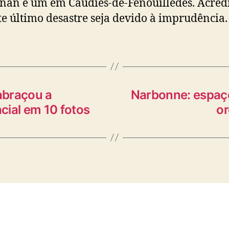
nan e um em Caudiès-de-Fenouillèdes. Acredi
te último desastre seja devido à imprudência.
 abraçou a
Narbonne: espaços
cial em 10 fotos
or