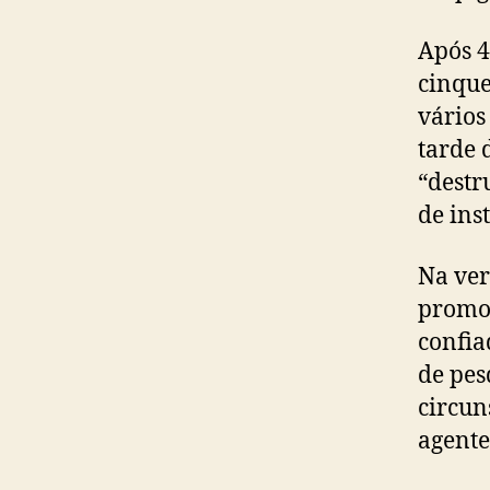
Após 4
cinque
vários
tarde 
“destr
de ins
Na ver
promot
confia
de pes
circun
agente