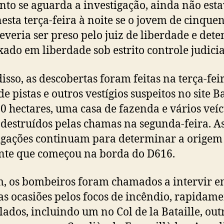
to se aguarda a investigação, ainda não est
nesta terça-feira à noite se o jovem de cinque
everia ser preso pelo juiz de liberdade e det
xado em liberdade sob estrito controle judicia
isso, as descobertas foram feitas na terça-fe
de pistas e outros vestígios suspeitos no site B
0 hectares, uma casa de fazenda e vários veíc
destruídos pelas chamas na segunda-feira. A
igações continuam para determinar a origem
nte que começou na borda do D616.
m, os bombeiros foram chamados a intervir 
as ocasiões pelos focos de incêndio, rapidam
lados, incluindo um no Col de la Bataille, ou