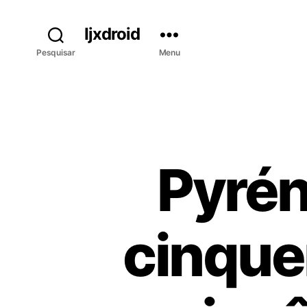
Ijxdroid
Pesquisar
Menu
Pyrén
cinque