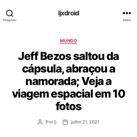
Ijxdroid
Pesquisar
Menu
C
MUNDO
a
Jeff Bezos saltou da
t
e
cápsula, abraçou a
g
o
namorada; Veja a
r
i
viagem espacial em 10
a
s
fotos
Por
ij
julho 21, 2021
A
D
u
a
t
t