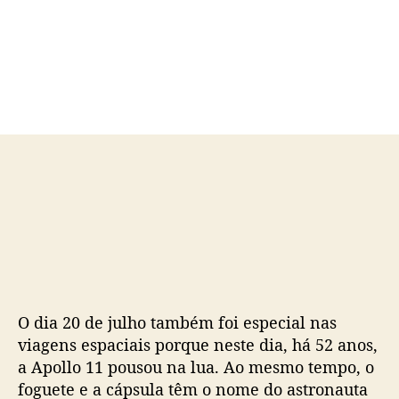
o
a
r
d
d
e
o
p
p
u
o
b
s
l
t
i
c
a
ç
ã
o
O dia 20 de julho também foi especial nas
viagens espaciais porque neste dia, há 52 anos,
a Apollo 11 pousou na lua. Ao mesmo tempo, o
foguete e a cápsula têm o nome do astronauta