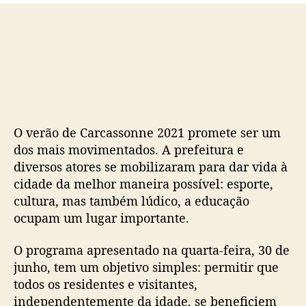
o
b
s
l
t
i
c
a
ç
ã
o
O verão de Carcassonne 2021 promete ser um
dos mais movimentados. A prefeitura e
diversos atores se mobilizaram para dar vida à
cidade da melhor maneira possível: esporte,
cultura, mas também lúdico, a educação
ocupam um lugar importante.
O programa apresentado na quarta-feira, 30 de
junho, tem um objetivo simples: permitir que
todos os residentes e visitantes,
independentemente da idade, se beneficiem