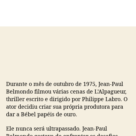
d
e
o
p
p
u
o
b
s
l
t
i
c
a
ç
ã
o
Durante o mês de outubro de 1975, Jean-Paul
Belmondo filmou várias cenas de L’Alpagueur,
thriller escrito e dirigido por Philippe Labro. O
ator decidiu criar sua própria produtora para
dar a Bébel papéis de ouro.
Ele nunca será ultrapassado. Jean-Paul