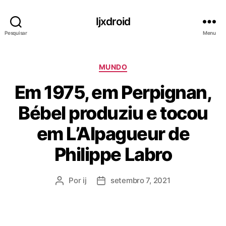
Ijxdroid
Pesquisar
Menu
C
MUNDO
a
Em 1975, em Perpignan,
t
e
Bébel produziu e tocou
g
o
em L’Alpagueur de
r
i
Philippe Labro
a
s
Por
ij
setembro 7, 2021
A
D
u
a
t
t
o
a
r
d