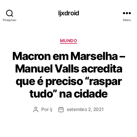
Ijxdroid
Pesquisar
Menu
C
MUNDO
a
Macron em Marselha –
t
e
Manuel Valls acredita
g
o
que é preciso “raspar
r
i
tudo” na cidade
a
s
Por
ij
setembro 2, 2021
A
D
u
a
t
t
o
a
r
d