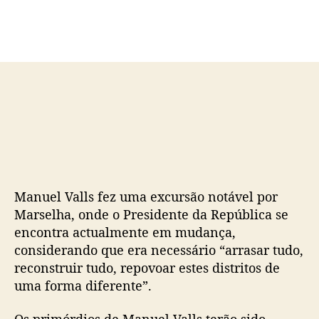
d
e
o
p
p
u
o
b
s
l
t
i
c
a
ç
ã
o
Manuel Valls fez uma excursão notável por
Marselha, onde o Presidente da República se
encontra actualmente em mudança,
considerando que era necessário “arrasar tudo,
reconstruir tudo, repovoar estes distritos de
uma forma diferente”.