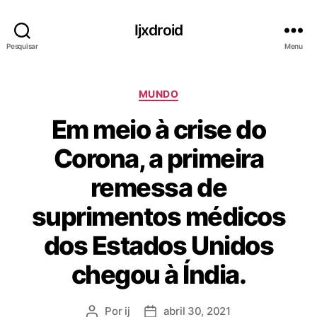
Ijxdroid
Pesquisar
Menu
C
MUNDO
a
Em meio à crise do
t
e
Corona, a primeira
g
o
remessa de
r
i
suprimentos médicos
a
s
dos Estados Unidos
chegou à Índia.
Por
ij
abril 30, 2021
A
D