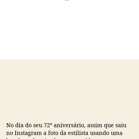
u
a
t
t
o
a
r
d
d
e
o
p
p
u
o
b
s
l
t
i
c
a
ç
ã
o
No dia do seu 72º aniversário, assim que saiu
no Instagram a foto da estilista usando uma