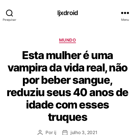
Ijxdroid
Pesquisar
Menu
C
MUNDO
a
Esta mulher é uma
t
e
vampira da vida real, não
g
o
por beber sangue,
r
i
reduziu seus 40 anos de
a
s
idade com esses
truques
Por
ij
julho 3, 2021
A
D