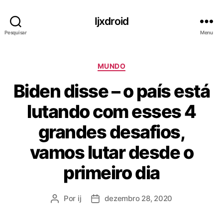
Ijxdroid
Pesquisar
Menu
C
MUNDO
a
Biden disse – o país está
t
e
lutando com esses 4
g
o
grandes desafios,
r
i
vamos lutar desde o
a
s
primeiro dia
Por
ij
dezembro 28, 2020
A
D
u
a
t
t