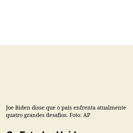
o
a
r
d
d
e
o
p
p
u
o
b
s
l
t
i
c
a
ç
ã
o
Joe Biden disse que o país enfrenta atualmente
quatro grandes desafios. Foto: AP