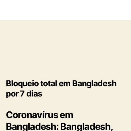
o
p
p
u
o
b
s
l
t
i
c
a
ç
ã
o
Bloqueio total em Bangladesh
por 7 dias
Coronavírus em
Bangladesh: Bangladesh,