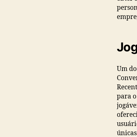
person
empreg
Jog
Um dos
Conver
Recent
para o
jogáve
oferec
usuári
únicas