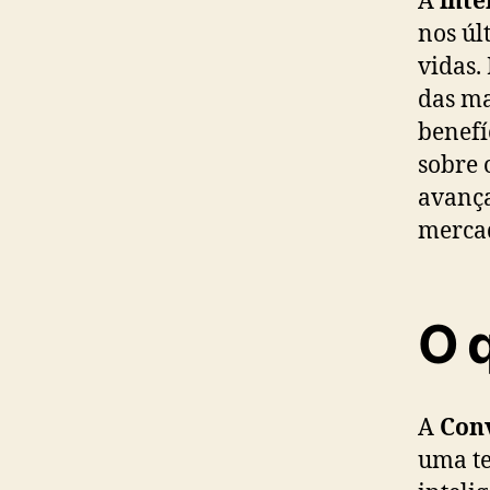
nos úl
vidas.
das ma
benefí
sobre 
avança
mercad
O 
A
Con
uma te