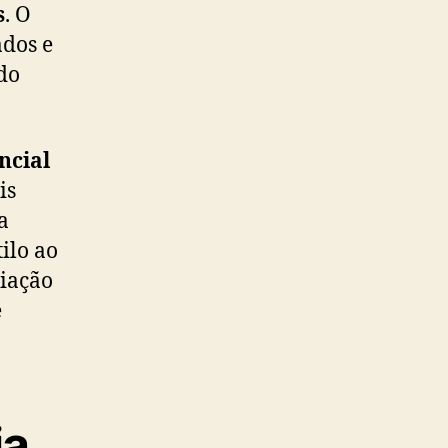
s
. O
ados e
do
ncial
is
a
ilo ao
riação
e
ia