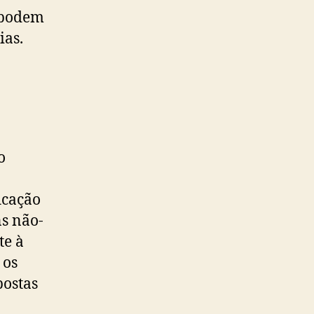
 podem
ias.
o
icação
s não-
te à
 os
postas