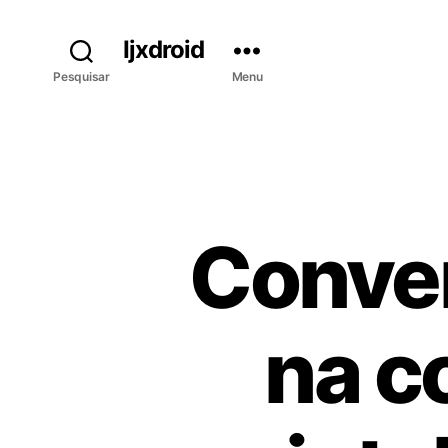
Ijxdroid
Pesquisar
Menu
Conver
na c