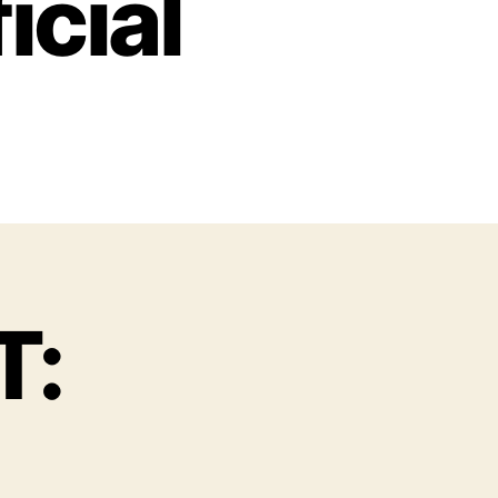
icial
T: