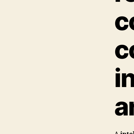
c
c
i
ar
A
inte