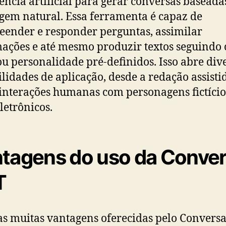
gência artificial para gerar conversas basead
gem natural. Essa ferramenta é capaz de
ender e responder perguntas, assimilar
ações e até mesmo produzir textos seguindo 
 ou personalidade pré-definidos. Isso abre div
ilidades de aplicação, desde a redação assisti
 interações humanas com personagens fictíci
eletrônicos.
tagens do uso da Conve
T
as muitas vantagens oferecidas pelo Conversa