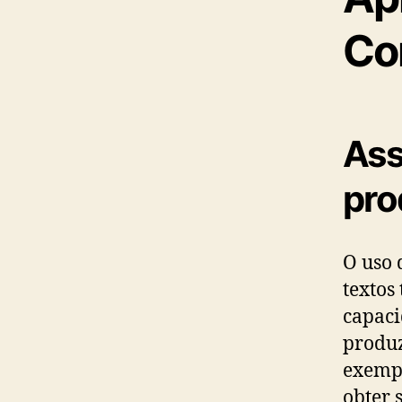
Co
Ass
pro
O uso 
textos
capaci
produz
exempl
obter 