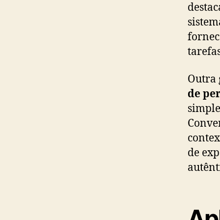
destac
sistem
fornec
tarefa
Outra 
de pe
simple
Conver
contex
de exp
autênt
Ap