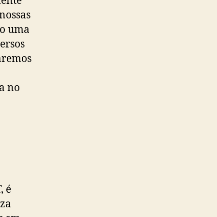
 nossas
mo uma
ersos
laremos
ia no
, é
iza