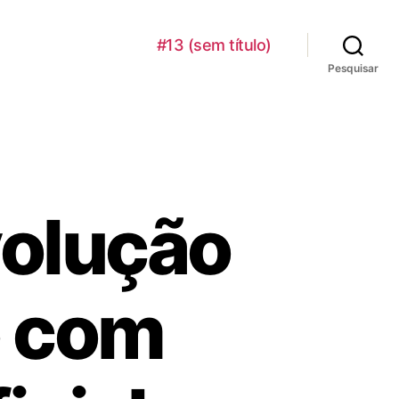
#13 (sem título)
Pesquisar
volução
o com