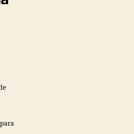
de
 para