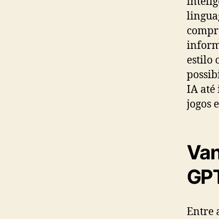
inteli
lingua
compre
inform
estilo
possib
IA até
jogos 
Van
GP
Entre 