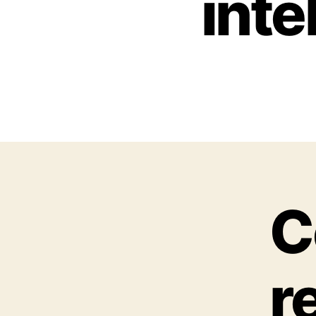
inte
C
r