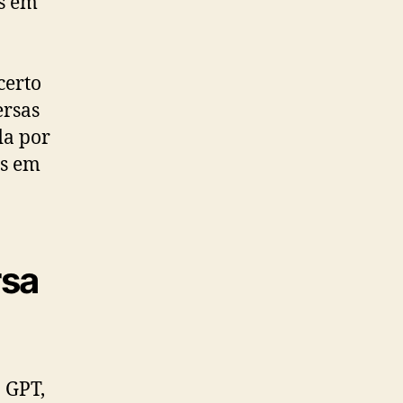
as em
certo
ersas
da por
os em
rsa
 GPT,