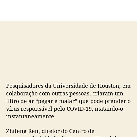
o
p
p
u
o
b
s
l
t
i
c
a
ç
ã
o
Pesquisadores da Universidade de Houston, em
colaboração com outras pessoas, criaram um
filtro de ar “pegar e matar” que pode prender o
vírus responsável pelo COVID-19, matando-o
instantaneamente.
Zhifeng Ren, diretor do Centro de