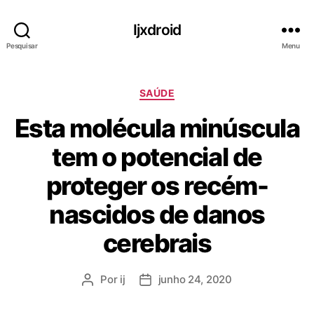
Ijxdroid
Pesquisar
Menu
C
SAÚDE
a
Esta molécula minúscula
t
e
tem o potencial de
g
o
proteger os recém-
r
i
nascidos de danos
a
s
cerebrais
Por
ij
junho 24, 2020
A
D
u
a
t
t