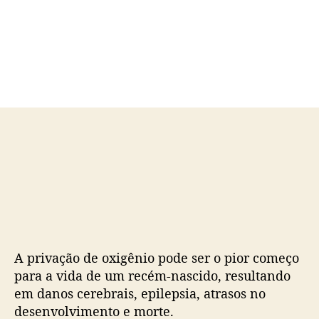
o
a
r
d
d
e
o
p
p
u
o
b
s
l
t
i
c
a
ç
ã
o
A privação de oxigênio pode ser o pior começo
para a vida de um recém-nascido, resultando
em danos cerebrais, epilepsia, atrasos no
desenvolvimento e morte.