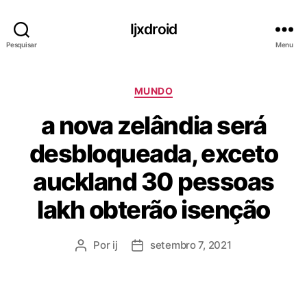
Ijxdroid
Pesquisar
Menu
C
MUNDO
a
a nova zelândia será
t
e
desbloqueada, exceto
g
o
auckland 30 pessoas
r
i
lakh obterão isenção
a
s
Por
ij
setembro 7, 2021
A
D
u
a
t
t
o
a
r
d