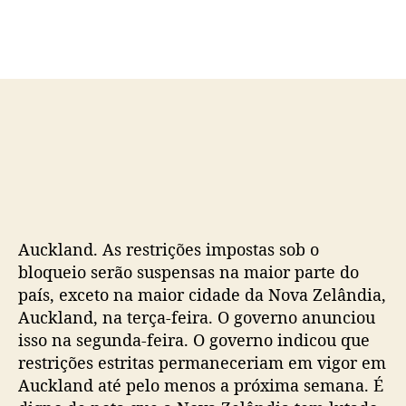
d
e
o
p
p
u
o
b
s
l
t
i
c
a
ç
ã
o
Auckland. As restrições impostas sob o
bloqueio serão suspensas na maior parte do
país, exceto na maior cidade da Nova Zelândia,
Auckland, na terça-feira. O governo anunciou
isso na segunda-feira. O governo indicou que
restrições estritas permaneceriam em vigor em
Auckland até pelo menos a próxima semana. É