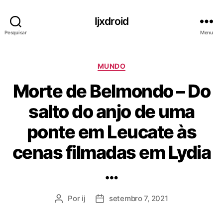
Ijxdroid
Pesquisar
Menu
C
MUNDO
a
Morte de Belmondo – Do
t
e
salto do anjo de uma
g
o
ponte em Leucate às
r
i
cenas filmadas em Lydia
a
s
…
Por
ij
setembro 7, 2021
A
D
u
a
t
t