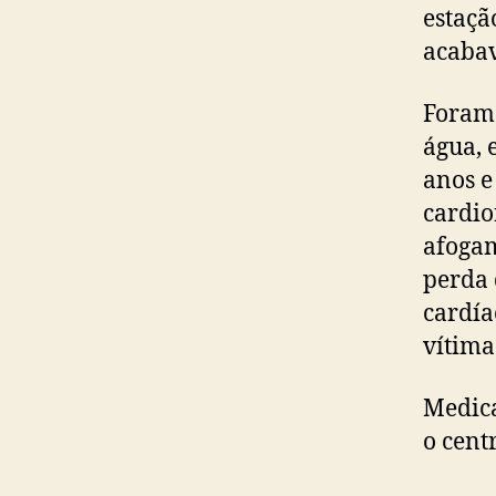
estaçã
acabav
Foram 
água, 
anos e
cardio
afogam
perda 
cardía
vítima
Medica
o cent