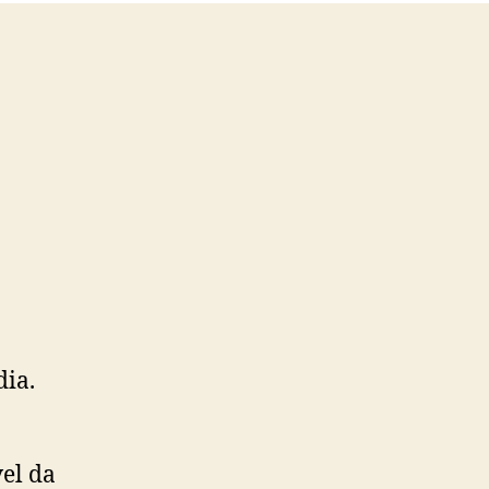
dia.
el da