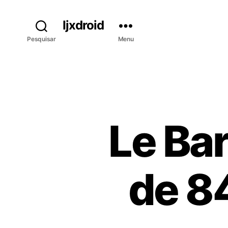
Ijxdroid
Pesquisar
Menu
Le Ba
de 8