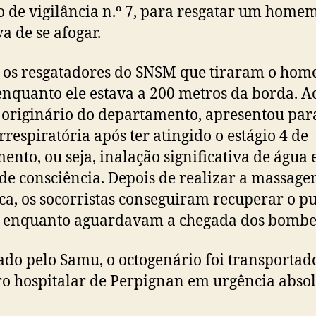
o de vigilância n.º 7, para resgatar um home
a de se afogar.
os resgatadores do SNSM que tiraram o ho
enquanto ele estava a 200 metros da borda. A
 originário do departamento, apresentou pa
rrespiratória após ter atingido o estágio 4 de
ento, ou seja, inalação significativa de água 
de consciência. Depois de realizar a massag
ca, os socorristas conseguiram recuperar o pu
 enquanto aguardavam a chegada dos bombe
do pelo Samu, o octogenário foi transportad
ro hospitalar de Perpignan em urgência absol