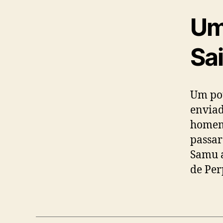
Um
Sa
Um pou
enviad
homem 
passar
Samu a
de Per