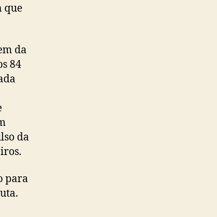
m que
mem da
os 84
rada
e
em
lso da
iros.
o para
uta.