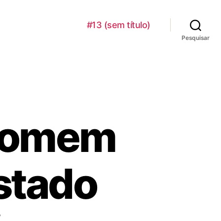
#13 (sem título)
Pesquisar
 homem
stado