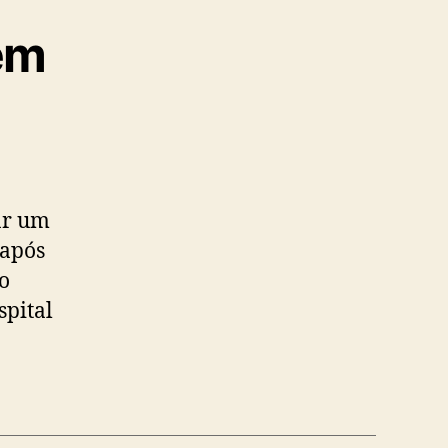
em
ar um
 após
o
spital