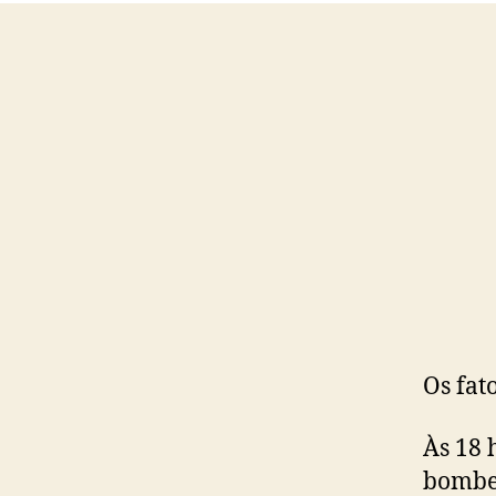
Os fat
Às 18 
bombei