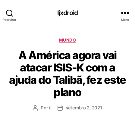
Ijxdroid
Pesquisar
Menu
C
MUNDO
a
A América agora vai
t
e
atacar ISIS-K com a
g
o
ajuda do Talibã, fez este
r
i
plano
a
s
Por
ij
setembro 2, 2021
A
D
u
a
t
t
o
a
r
d