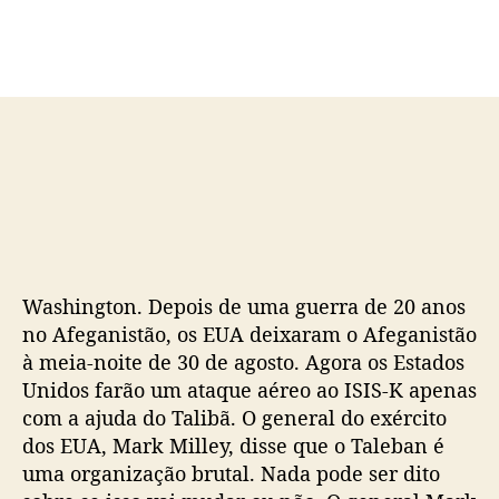
d
e
o
p
p
u
o
b
s
l
t
i
c
a
ç
ã
o
Washington. Depois de uma guerra de 20 anos
no Afeganistão, os EUA deixaram o Afeganistão
à meia-noite de 30 de agosto. Agora os Estados
Unidos farão um ataque aéreo ao ISIS-K apenas
com a ajuda do Talibã. O general do exército
dos EUA, Mark Milley, disse que o Taleban é
uma organização brutal. Nada pode ser dito