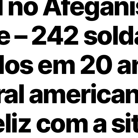
l no Afegani
e – 242 sol
dos em 20 an
al america
eliz com a s