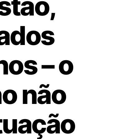
stão,
dados
os – o
no não
ituação