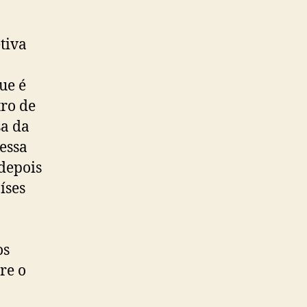
tiva
ue é
tro de
sa da
essa
depois
íses
os
re o