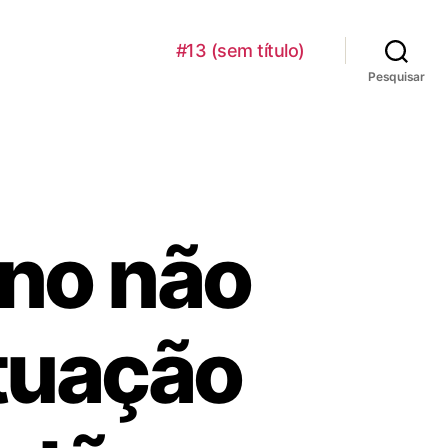
#13 (sem título)
Pesquisar
ano não
ituação