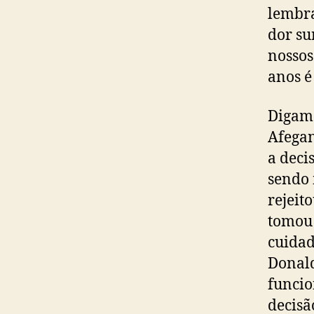
lembra
dor su
nossos
anos é
Digamo
Afegan
a deci
sendo 
rejeit
tomou 
cuidad
Donald
funcio
decisã