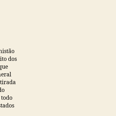
nistão
ito dos
que
neral
etirada
do
 todo
stados