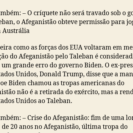
ambém: – O críquete não será travado sob o 
eban, o Afeganistão obteve permissão para jo
a Austrália
ira como as forças dos EUA voltaram em me
ão do Afeganistão pelo Taleban é considerad
 um grande erro do governo Biden. O ex-pres
tados Unidos, Donald Trump, disse que a man
oe Biden chamou as tropas americanas do
istão não é a retirada do exército, mas a ren
tados Unidos ao Taleban.
ambém: – Crise do Afeganistão: fim de uma l
 de 20 anos no Afeganistão, última tropa do