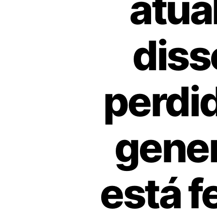
atua
diss
perdi
gener
está f