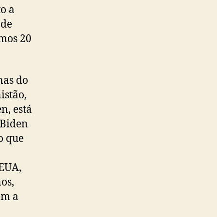
o a
 de
imos 20
nas do
istão,
n, está
 Biden
ão que
 EUA,
os,
am a