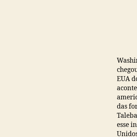
Washin
chegou
EUA do
aconte
americ
das fo
Taleba
esse i
Unidos