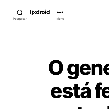
Ijxdroid
Pesquisar
Menu
O gene
está f