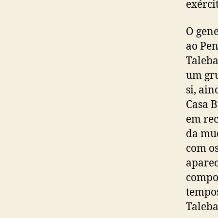
exérci
O gene
ao Pen
Taleba
um gru
si, ai
Casa B
em rec
da mud
com os
aparec
compor
tempos
Taleba