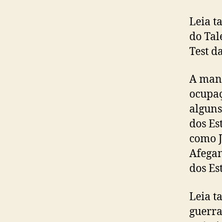
Leia t
do Tal
Test d
A mane
ocupaç
alguns
dos Es
como J
Afegan
dos Es
Leia t
guerra