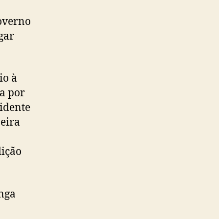
governo
gar
io à
a por
idente
eira
dição
onga