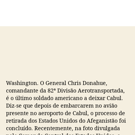
d
e
o
p
p
u
o
b
s
l
t
i
c
a
ç
ã
o
Washington. O General Chris Donahue,
comandante da 82ª Divisão Aerotransportada,
é o último soldado americano a deixar Cabul.
Diz-se que depois de embarcarem no avião
presente no aeroporto de Cabul, o processo de
retirada dos Estados Unidos do Afeganistão foi
concluído. Recentemente, na foto divulgada