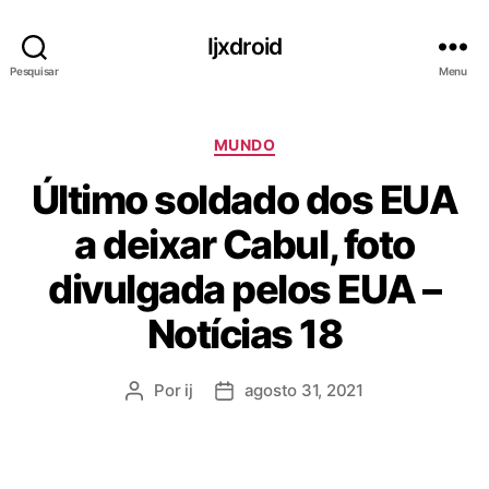
Ijxdroid
Pesquisar
Menu
C
MUNDO
a
Último soldado dos EUA
t
e
a deixar Cabul, foto
g
o
divulgada pelos EUA –
r
i
Notícias 18
a
s
Por
ij
agosto 31, 2021
A
D
u
a
t
t
o
a
r
d