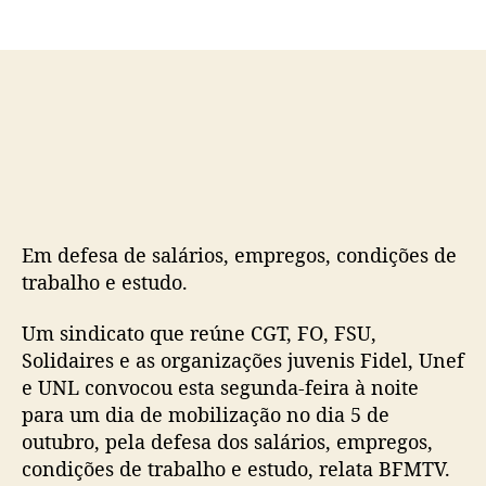
o
p
p
u
o
b
s
l
t
i
c
a
ç
ã
o
Em defesa de salários, empregos, condições de
trabalho e estudo.
Um sindicato que reúne CGT, FO, FSU,
Solidaires e as organizações juvenis Fidel, Unef
e UNL convocou esta segunda-feira à noite
para um dia de mobilização no dia 5 de
outubro, pela defesa dos salários, empregos,
condições de trabalho e estudo, relata BFMTV.