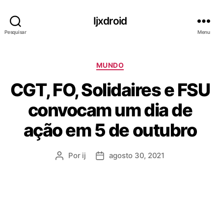
Ijxdroid
Pesquisar
Menu
C
MUNDO
a
CGT, FO, Solidaires e FSU
t
e
convocam um dia de
g
o
ação em 5 de outubro
r
i
a
Por
ij
agosto 30, 2021
A
D
s
u
a
t
t
o
a
r
d
d
e