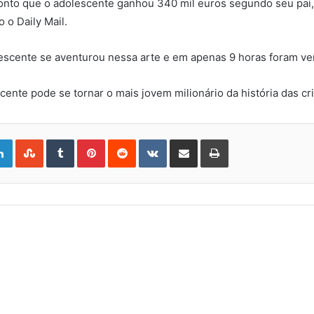
ponto que o adolescente ganhou 340 mil euros segundo seu pai
 o Daily Mail.
olescente se aventurou nessa arte e em apenas 9 horas foram v
ente pode se tornar o mais jovem milionário da história das c
gle+
LinkedIn
StumbleUpon
Tumblr
Pinterest
Reddit
VKontakte
Share
Print
via
Email