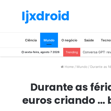
Ijxdroid
Ciência
Mundo
O negócio
Saúde
Tecno
Conversa GPT: revo
sexta-feira, agosto 7 2026
Trending
Home
/
Mundo
/
Durante as fé
Durante as fér
euros criando … b