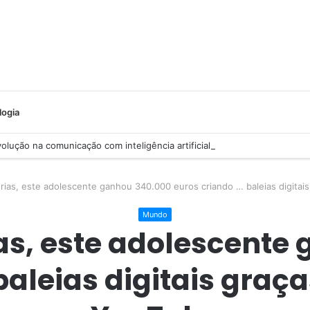
logia
lução na comunicação com inteligência artificial
rias, este adolescente ganhou 340.000 euros criando … baleias digitais
Mundo
ias, este adolescente
aleias digitais graça