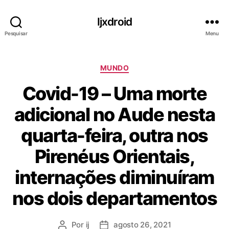
Ijxdroid
Pesquisar
Menu
C
MUNDO
a
Covid-19 – Uma morte
t
e
adicional no Aude nesta
g
o
quarta-feira, outra nos
r
i
Pirenéus Orientais,
a
s
internações diminuíram
nos dois departamentos
Por
ij
agosto 26, 2021
A
D