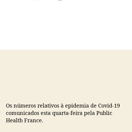
u
a
t
t
o
a
r
d
d
e
o
p
p
u
o
b
s
l
t
i
c
a
ç
ã
o
Os números relativos à epidemia de Covid-19
comunicados esta quarta-feira pela Public
Health France.