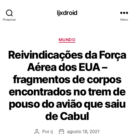
Ijxdroid
Pesquisar
Menu
C
MUNDO
a
Reivindicações da Força
t
e
Aérea dos EUA –
g
o
fragmentos de corpos
r
i
encontrados no trem de
a
s
pouso do avião que saiu
de Cabul
Por
ij
agosto 18, 2021
A
D