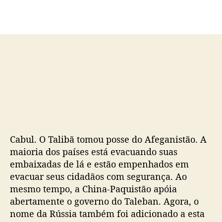
o
p
p
u
o
b
s
l
t
i
c
a
ç
ã
o
Cabul. O Talibã tomou posse do Afeganistão. A
maioria dos países está evacuando suas
embaixadas de lá e estão empenhados em
evacuar seus cidadãos com segurança. Ao
mesmo tempo, a China-Paquistão apóia
abertamente o governo do Taleban. Agora, o
nome da Rússia também foi adicionado a esta