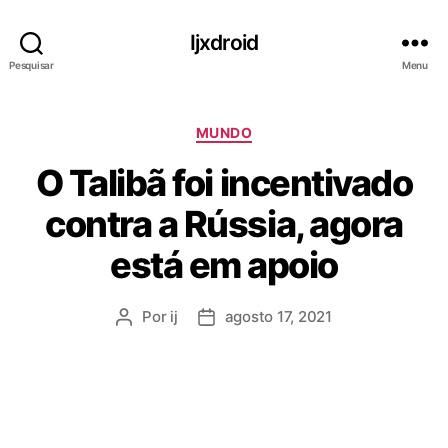
Ijxdroid
Pesquisar
Menu
C
MUNDO
a
O Talibã foi incentivado
t
e
contra a Rússia, agora
g
o
está em apoio
r
i
a
Por
ij
agosto 17, 2021
A
D
s
u
a
t
t
o
a
r
d
d
e