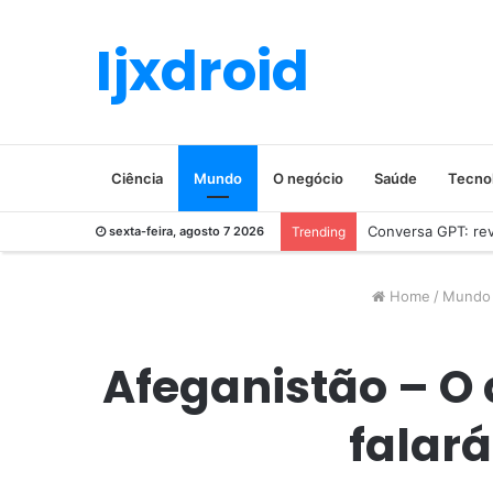
Ijxdroid
Ciência
Mundo
O negócio
Saúde
Tecno
Conversa GPT: revo
sexta-feira, agosto 7 2026
Trending
Home
/
Mundo
Afeganistão – O
falará