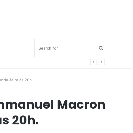
nda-feira às 20h.
 Emmanuel Macron
às 20h.