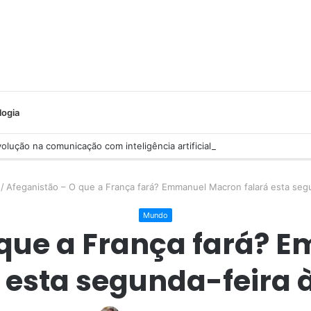
logia
lução na comunicação com inteligência artificial
/
Afeganistão – O que a França fará? Emmanuel Macron falará esta segu
Mundo
 que a França fará?
 esta segunda-feira 