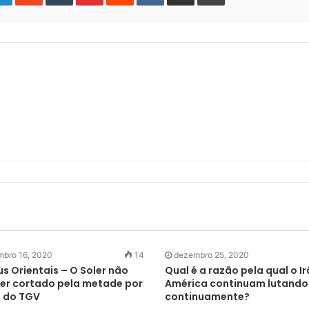
bro 16, 2020
14
dezembro 25, 2020
us Orientais – O Soler não
Qual é a razão pela qual o Ir
ser cortado pela metade por
América continuam lutando
 do TGV
continuamente?