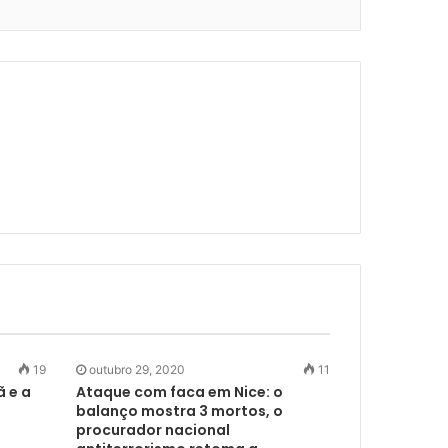
19
outubro 29, 2020
11
ã e a
Ataque com faca em Nice: o
balanço mostra 3 mortos, o
procurador nacional