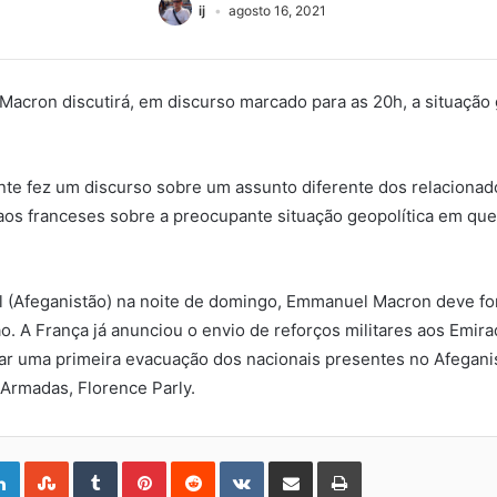
ij
agosto 16, 2021
Macron discutirá, em discurso marcado para as 20h, a situação
te fez um discurso sobre um assunto diferente dos relacionado
á aos franceses sobre a preocupante situação geopolítica em qu
 (Afeganistão) na noite de domingo, Emmanuel Macron deve for
o. A França já anunciou o envio de reforços militares aos Emira
zar uma primeira evacuação dos nacionais presentes no Afeganist
Armadas, Florence Parly.
gle+
LinkedIn
StumbleUpon
Tumblr
Pinterest
Reddit
VKontakte
Share
Print
via
Email