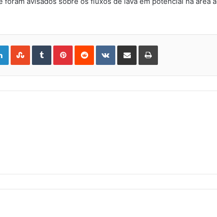
oram avisados ​​sobre os fluxos de lava em potencial na área a
gle+
LinkedIn
StumbleUpon
Tumblr
Pinterest
Reddit
VKontakte
Share
Print
via
Email