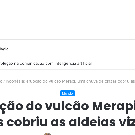
logia
lução na comunicação com inteligência artificial
o
/
Indonésia: erupção do vulcão Merapi, uma chuva de cinzas cobriu as 
Mundo
pção do vulcão Merap
s cobriu as aldeias vi