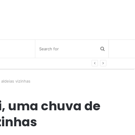
aldeias vizinhas
i, uma chuva de
zinhas