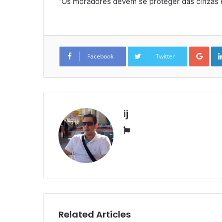
“Os moradores devem se proteger das cinzas e f
Goo
Facebook
Twitter
ij
Website
Related Articles