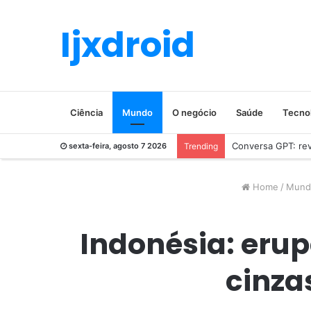
Ijxdroid
Ciência
Mundo
O negócio
Saúde
Tecno
Conversa GPT: revo
sexta-feira, agosto 7 2026
Trending
Home
/
Mund
Indonésia: eru
cinza