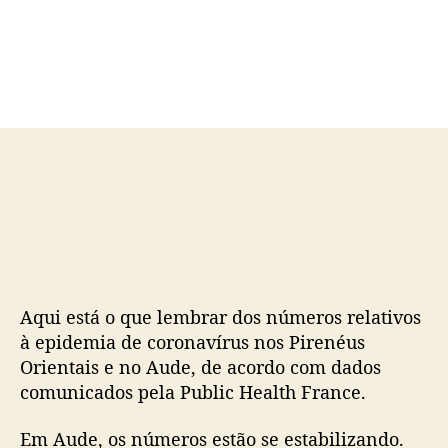
o
a
r
d
d
e
o
p
p
u
o
b
s
l
t
i
c
a
ç
ã
o
Aqui está o que lembrar dos números relativos
à epidemia de coronavírus nos Pirenéus
Orientais e no Aude, de acordo com dados
comunicados pela Public Health France.
Em Aude, os números estão se estabilizando.