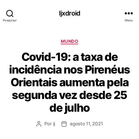
Ijxdroid
Pesquisar
Menu
C
MUNDO
a
Covid-19: a taxa de
t
e
incidência nos Pirenéus
g
o
Orientais aumenta pela
r
i
segunda vez desde 25
a
s
de julho
Por
ij
agosto 11, 2021
A
D
u
a
t
t