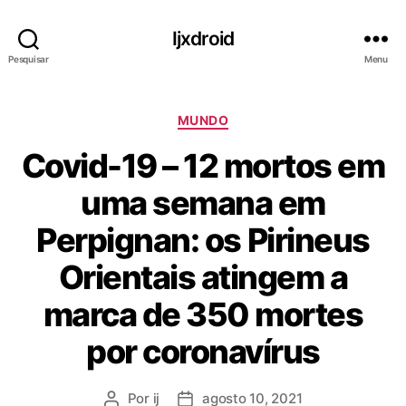
Ijxdroid
Pesquisar
Menu
C
MUNDO
a
Covid-19 – 12 mortos em
t
e
uma semana em
g
o
Perpignan: os Pirineus
r
i
Orientais atingem a
a
s
marca de 350 mortes
por coronavírus
Por
ij
agosto 10, 2021
A
D