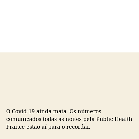
u
a
t
t
o
a
r
d
d
e
o
p
p
u
o
b
s
l
t
i
c
a
ç
ã
o
O Covid-19 ainda mata. Os números
comunicados todas as noites pela Public Health
France estão aí para o recordar.