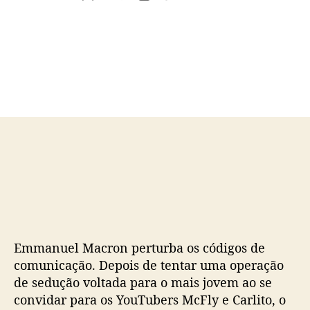
u
a
t
t
o
a
r
d
d
e
o
p
p
u
o
b
s
l
t
i
c
a
ç
ã
o
Emmanuel Macron perturba os códigos de
comunicação. Depois de tentar uma operação
de sedução voltada para o mais jovem ao se
convidar para os YouTubers McFly e Carlito, o