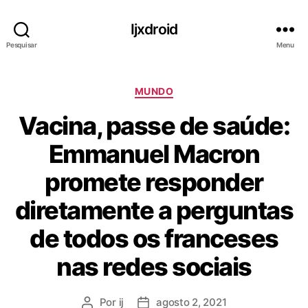
Ijxdroid
Pesquisar
Menu
C
MUNDO
a
Vacina, passe de saúde:
t
e
Emmanuel Macron
g
o
promete responder
r
i
diretamente a perguntas
a
s
de todos os franceses
nas redes sociais
Por
ij
agosto 2, 2021
A
D