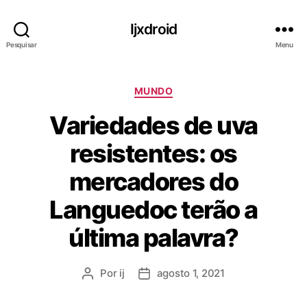
Ijxdroid
Pesquisar
Menu
C
MUNDO
a
Variedades de uva
t
e
resistentes: os
g
o
mercadores do
r
i
Languedoc terão a
a
s
última palavra?
Por
ij
agosto 1, 2021
A
D
u
a
t
t