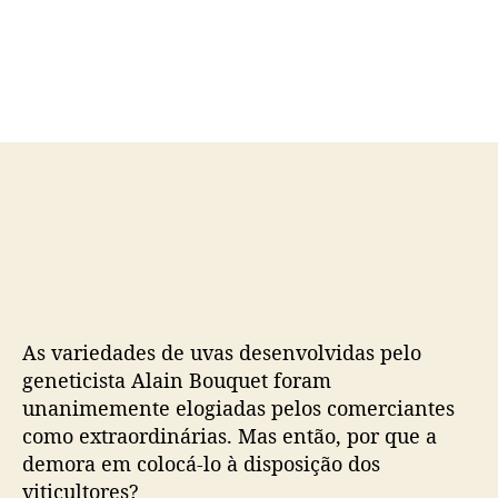
o
a
r
d
d
e
o
p
p
u
o
b
s
l
t
i
c
a
ç
ã
o
As variedades de uvas desenvolvidas pelo
geneticista Alain Bouquet foram
unanimemente elogiadas pelos comerciantes
como extraordinárias. Mas então, por que a
demora em colocá-lo à disposição dos
viticultores?