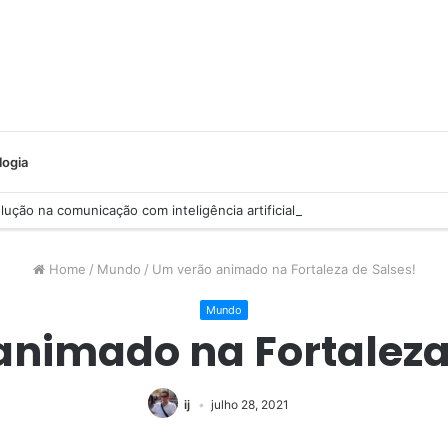
logia
ução na comunicação com inteligência artificial
Home
/
Mundo
/
Um verão animado na Fortaleza de Salses!
Mundo
nimado na Fortaleza
ij
julho 28, 2021