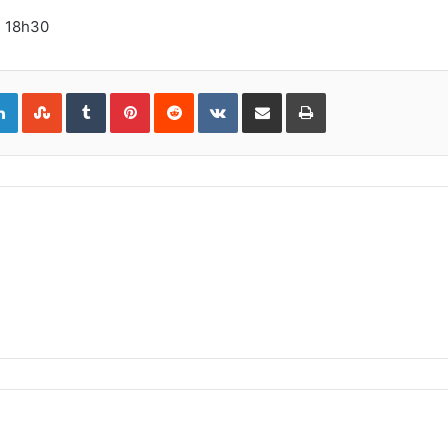
s 18h30
gle+
LinkedIn
StumbleUpon
Tumblr
Pinterest
Reddit
VKontakte
Share
Print
via
Email