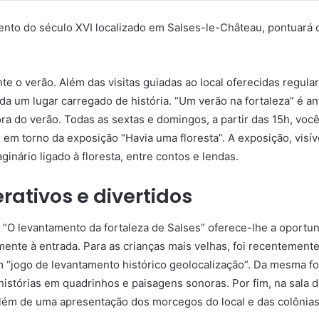
nto do século XVI localizado em Salses-le-Château, pontuará o
te o verão. Além das visitas guiadas ao local oferecidas regula
da um lugar carregado de história. “Um verão na fortaleza” é a
ora do verão. Todas as sextas e domingos, a partir das 15h, voc
m torno da exposição “Havia uma floresta”. A exposição, visív
inário ligado à floresta, entre contos e lendas.
rativos e divertidos
 “O levantamento da fortaleza de Salses” oferece-lhe a oportuni
mente à entrada. Para as crianças mais velhas, foi recentement
m “jogo de levantamento histórico geolocalização”. Da mesma for
 histórias em quadrinhos e paisagens sonoras. Por fim, na sala 
lém de uma apresentação dos morcegos do local e das colônias 