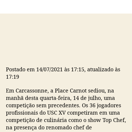
o
p
p
u
o
b
s
l
t
i
c
a
ç
ã
o
Postado em 14/07/2021 às 17:15, atualizado às
17:19
Em Carcassonne, a Place Carnot sediou, na
manhã desta quarta-feira, 14 de julho, uma
competição sem precedentes. Os 36 jogadores
profissionais do USC XV competiram em uma
competição de culinária como o show Top Chef,
na presença do renomado chef de