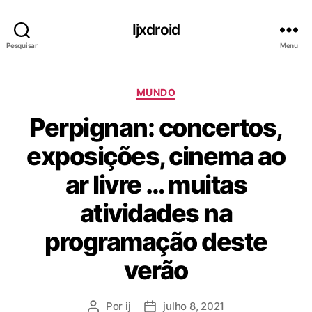
Ijxdroid
Pesquisar
Menu
C
MUNDO
a
Perpignan: concertos,
t
e
exposições, cinema ao
g
o
ar livre … muitas
r
i
atividades na
a
s
programação deste
verão
Por
ij
julho 8, 2021
A
D