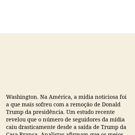
d
e
o
p
p
u
o
b
s
l
t
i
c
a
ç
ã
o
Washington. Na América, a mídia noticiosa foi
a que mais sofreu com a remoção de Donald
Trump da presidência. Um estudo recente
revelou que o número de seguidores da mídia
caiu drasticamente desde a saída de Trump da
Casa Branca. Analistas afirmam que os meios