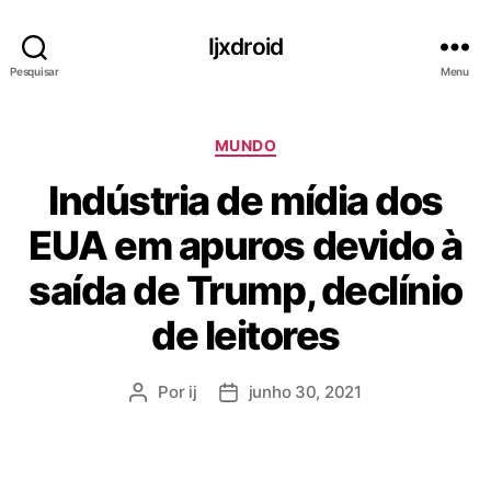
Ijxdroid
Pesquisar
Menu
C
MUNDO
a
Indústria de mídia dos
t
e
EUA em apuros devido à
g
o
saída de Trump, declínio
r
i
de leitores
a
s
Por
ij
junho 30, 2021
A
D
u
a
t
t
o
a
r
d