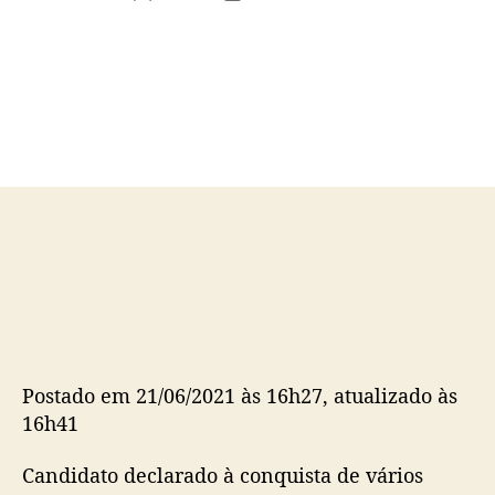
u
a
t
t
o
a
r
d
d
e
o
p
p
u
o
b
s
l
t
i
c
a
ç
ã
o
Postado em 21/06/2021 às 16h27, atualizado às
16h41
Candidato declarado à conquista de vários