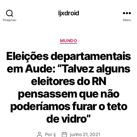
Ijxdroid
Pesquisar
Menu
C
MUNDO
a
Eleições departamentais
t
e
em Aude: “Talvez alguns
g
o
eleitores do RN
r
i
pensassem que não
a
s
poderíamos furar o teto
de vidro”
Por
ij
junho 21, 2021
A
D