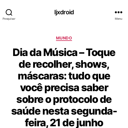
Ijxdroid
Pesquisar
Menu
C
MUNDO
a
Dia da Música – Toque
t
e
de recolher, shows,
g
o
máscaras: tudo que
r
i
você precisa saber
a
s
sobre o protocolo de
saúde nesta segunda-
feira, 21 de junho