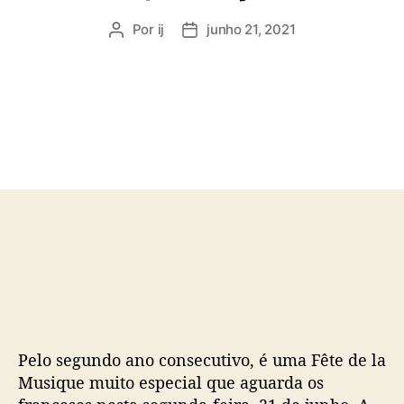
Por
ij
junho 21, 2021
A
D
u
a
t
t
o
a
r
d
d
e
o
p
p
u
o
b
s
l
t
i
c
a
ç
ã
o
Pelo segundo ano consecutivo, é uma Fête de la
Musique muito especial que aguarda os