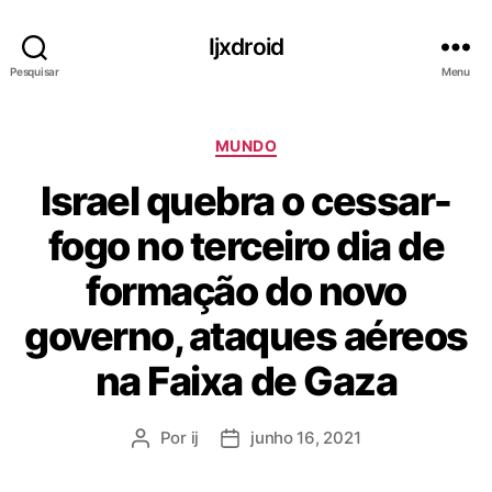
Ijxdroid
Pesquisar
Menu
C
MUNDO
a
Israel quebra o cessar-
t
e
fogo no terceiro dia de
g
o
formação do novo
r
i
governo, ataques aéreos
a
s
na Faixa de Gaza
Por
ij
junho 16, 2021
A
D
u
a
t
t