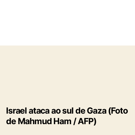
o
a
r
d
d
e
o
p
p
u
o
b
s
l
t
i
c
a
ç
ã
o
Israel ataca ao sul de Gaza (Foto
de Mahmud Ham / AFP)