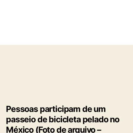
o
a
r
d
d
e
o
p
p
u
o
b
s
l
t
i
c
a
ç
ã
o
Pessoas participam de um
passeio de bicicleta pelado no
México (Foto de arquivo –