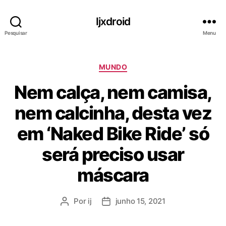
Ijxdroid
Pesquisar
Menu
C
MUNDO
a
Nem calça, nem camisa,
t
e
nem calcinha, desta vez
g
o
em ‘Naked Bike Ride’ só
r
i
será preciso usar
a
s
máscara
Por
ij
junho 15, 2021
A
D
u
a
t
t