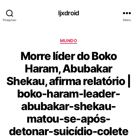
Ijxdroid
Pesquisar
Menu
C
MUNDO
a
Morre líder do Boko
t
e
Haram, Abubakar
g
o
Shekau, afirma relatório |
r
i
boko-haram-leader-
a
s
abubakar-shekau-
matou-se-após-
detonar-suicídio-colete