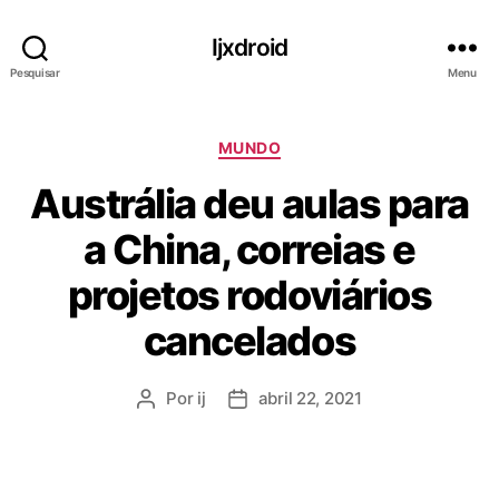
Ijxdroid
Pesquisar
Menu
C
MUNDO
a
Austrália deu aulas para
t
e
a China, correias e
g
o
projetos rodoviários
r
i
cancelados
a
s
Por
ij
abril 22, 2021
A
D
u
a
t
t
o
a
r
d