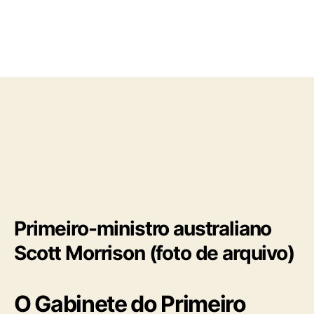
d
e
o
p
p
u
o
b
s
l
t
i
c
a
ç
ã
o
Primeiro-ministro australiano
Scott Morrison (foto de arquivo)
O Gabinete do Primeiro