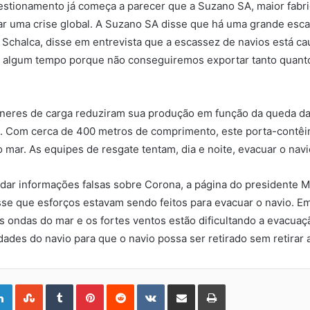
stionamento já começa a parecer que a Suzano SA, maior fabric
ar uma crise global. A Suzano SA disse que há uma grande esca
r Schalca, disse em entrevista que a escassez de navios está c
há algum tempo porque não conseguiremos exportar tanto quan
ineres de carga reduziram sua produção em função da queda da
a. Com cerca de 400 metros de comprimento, este porta-contêi
mar. As equipes de resgate tentam, dia e noite, evacuar o navi
dar informações falsas sobre Corona, a página do presidente 
se que esforços estavam sendo feitos para evacuar o navio. Em
as ondas do mar e os fortes ventos estão dificultando a evacu
midades do navio para que o navio possa ser retirado sem retirar
gle+
LinkedIn
StumbleUpon
Tumblr
Pinterest
Reddit
VKontakte
Share
Print
via
Email