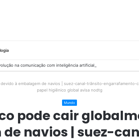
logia
lução na comunicação com inteligência artificial
e devido à embalagem de navios | suez-canal-trânsito-engarrafamento-
papel higiênico global avisa nodtg
Mundo
ico pode cair globalm
e navios | suez-can