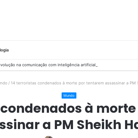
logia
olução na comunicação com inteligência artificial
ndo
/
14 terroristas condenados à morte por tentarem assassinar a PM 
Mundo
as condenados à morte
ssinar a PM Sheikh H