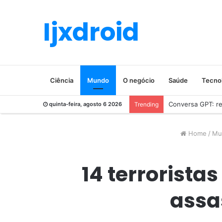
Ijxdroid
Ciência
Mundo
O negócio
Saúde
Tecno
Conversa GPT: rev
quinta-feira, agosto 6 2026
Trending
Home
/
Mu
14 terrorist
assa