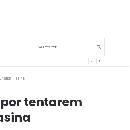
Sheikh Hasina
 por tentarem
asina