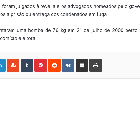
e foram julgados à revelia e os advogados nomeados pelo gove
ós a prisão ou entrega dos condenados em fuga.
plantaram uma bomba de 76 kg em 21 de julho de 2000 perto 
omício eleitoral.
gle+
LinkedIn
StumbleUpon
Tumblr
Pinterest
Reddit
VKontakte
Share
Print
via
Email