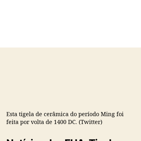
o
a
r
d
d
e
o
p
p
u
o
b
s
l
t
i
c
a
ç
ã
o
Esta tigela de cerâmica do período Ming foi
feita por volta de 1400 DC. (Twitter)