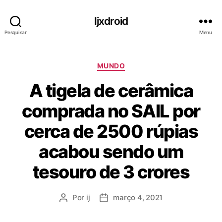
Ijxdroid
Pesquisar
Menu
C
MUNDO
a
A tigela de cerâmica
t
e
comprada no SAIL por
g
o
cerca de 2500 rúpias
r
i
acabou sendo um
a
s
tesouro de 3 crores
Por
ij
março 4, 2021
A
D
u
a
t
t