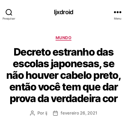
Ijxdroid
Pesquisar
Menu
C
MUNDO
a
Decreto estranho das
t
e
escolas japonesas, se
g
o
não houver cabelo preto,
r
i
então você tem que dar
a
s
prova da verdadeira cor
Por
ij
fevereiro 26, 2021
A
D
u
a
t
t