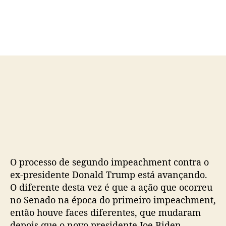
d
e
o
p
p
u
o
b
s
l
t
i
c
a
ç
ã
o
O processo de segundo impeachment contra o
ex-presidente Donald Trump está avançando.
O diferente desta vez é que a ação que ocorreu
no Senado na época do primeiro impeachment,
então houve faces diferentes, que mudaram
depois que o novo presidente Joe Biden