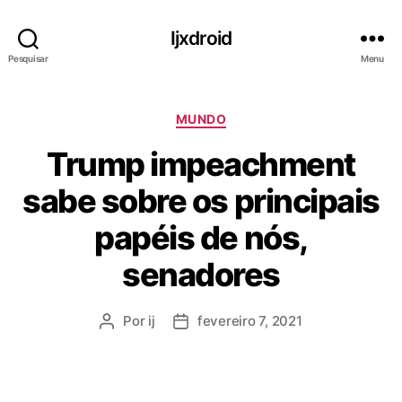
Ijxdroid
Pesquisar
Menu
C
MUNDO
a
Trump impeachment
t
e
sabe sobre os principais
g
o
papéis de nós,
r
i
senadores
a
s
Por
ij
fevereiro 7, 2021
A
D
u
a
t
t
o
a
r
d