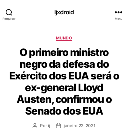
Ijxdroid
Pesquisar
Menu
C
MUNDO
a
O primeiro ministro
t
e
negro da defesa do
g
o
Exército dos EUA será o
r
i
ex-general Lloyd
a
s
Austen, confirmou o
Senado dos EUA
Por
ij
janeiro 22, 2021
A
D