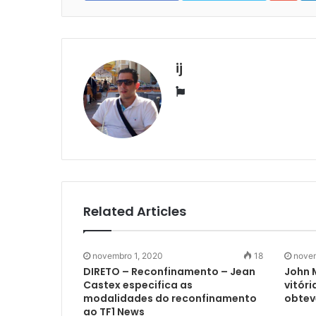
ij
Website
Related Articles
novembro 1, 2020
18
novem
DIRETO – Reconfinamento – Jean
John 
Castex especifica as
vitóri
modalidades do reconfinamento
obtev
ao TF1 News