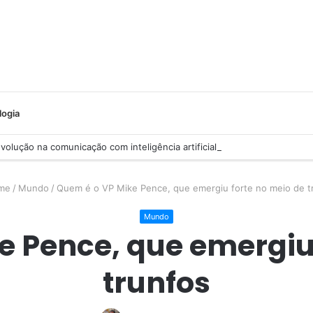
logia
olução na comunicação com inteligência artificial
me
/
Mundo
/
Quem é o VP Mike Pence, que emergiu forte no meio de t
Mundo
e Pence, que emergiu 
trunfos