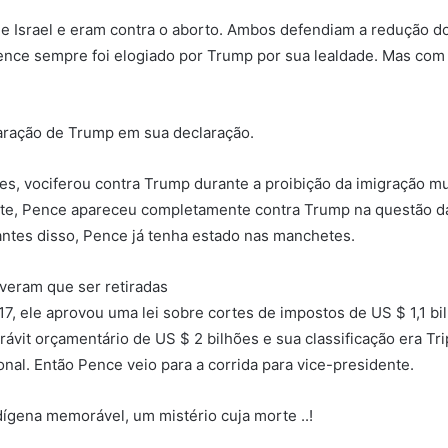
 Israel e eram contra o aborto. Ambos defendiam a redução d
Pence sempre foi elogiado por Trump por sua lealdade. Mas com 
aração de Trump em sua declaração.
s, vociferou contra Trump durante a proibição da imigração mu
te, Pence apareceu completamente contra Trump na questão da 
antes disso, Pence já tenha estado nas manchetes.
veram que ser retiradas
7, ele aprovou uma lei sobre cortes de impostos de US $ 1,1 b
ávit orçamentário de US $ 2 bilhões e sua classificação era Tr
ional. Então Pence veio para a corrida para vice-presidente.
ígena memorável, um mistério cuja morte ..!