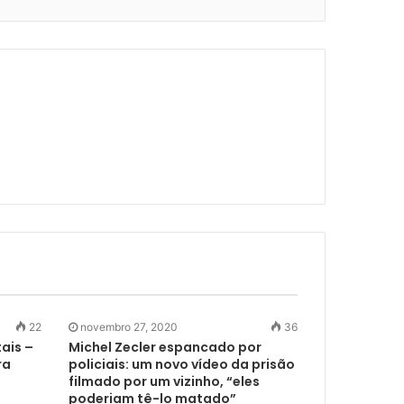
22
novembro 27, 2020
36
ais –
Michel Zecler espancado por
ra
policiais: um novo vídeo da prisão
filmado por um vizinho, “eles
poderiam tê-lo matado”