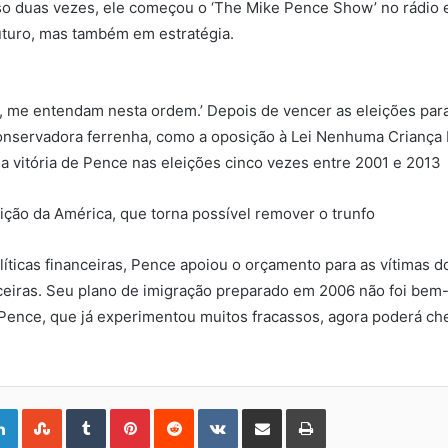
so duas vezes, ele começou o ‘The Mike Pence Show’ no rádio 
uturo, mas também em estratégia.
, me entendam nesta ordem.’ Depois de vencer as eleições pa
onservadora ferrenha, como a oposição à Lei Nenhuma Criança 
a vitória de Pence nas eleições cinco vezes entre 2001 e 2013
ição da América, que torna possível remover o trunfo
ticas financeiras, Pence apoiou o orçamento para as vítimas d
nceiras. Seu plano de imigração preparado em 2006 não foi bem
Pence, que já experimentou muitos fracassos, agora poderá che
gle+
LinkedIn
StumbleUpon
Tumblr
Pinterest
Reddit
VKontakte
Share
Print
via
Email