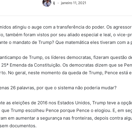
ij
janeiro 11, 2021
Unidos atingiu o auge com a transferência do poder. Os agress
lio, também foram vistos por seu aliado especial e leal, o vice
ante o mandato de Trump? Que matemática eles tiveram com a p
es anticampo de Trump, os líderes democratas, fizeram questão 
a 25ª Emenda da Constituição. Os democratas dizem que se Pen
to. No geral, neste momento da queda de Trump, Pence está 
enas 26 palavras, por que o sistema não poderia mudar?
nte as eleições de 2016 nos Estados Unidos, Trump teve a opçã
é que Trump escolheu Pence porque Pence o elogiou. E, em s
m em aumentar a segurança nas fronteiras, depois contra alg
m sem documentos.