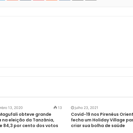
bro 13, 2020
13
julho 23, 2021
Magufali obteve grande
Covid-19 nos Pirenéus Orient
a na eleição da Tanzânia,
fecha um Holiday Village pa
e 84,3 por cento dos votos
criar sua bolha de saúde