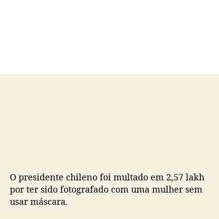
o
a
r
d
d
e
o
p
p
u
o
b
s
l
t
i
c
a
ç
ã
o
O presidente chileno foi multado em 2,57 lakh
por ter sido fotografado com uma mulher sem
usar máscara.