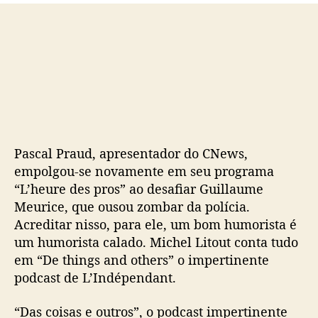
o
b
s
l
t
i
c
a
ç
ã
o
Pascal Praud, apresentador do CNews,
empolgou-se novamente em seu programa
“L’heure des pros” ao desafiar Guillaume
Meurice, que ousou zombar da polícia.
Acreditar nisso, para ele, um bom humorista é
um humorista calado. Michel Litout conta tudo
em “De things and others” o impertinente
podcast de L’Indépendant.
“Das coisas e outros”, o podcast impertinente