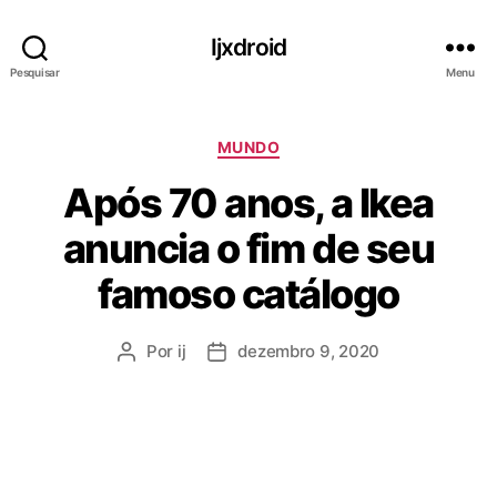
Ijxdroid
Pesquisar
Menu
C
MUNDO
a
Após 70 anos, a Ikea
t
e
anuncia o fim de seu
g
o
famoso catálogo
r
i
a
Por
ij
dezembro 9, 2020
A
D
s
u
a
t
t
o
a
r
d
d
e