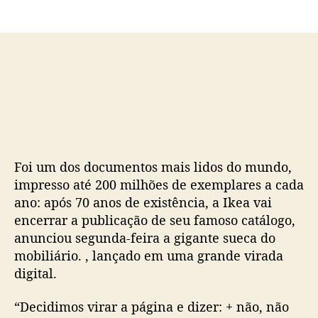
o
p
p
u
o
b
s
l
t
i
c
a
ç
ã
o
Foi um dos documentos mais lidos do mundo,
impresso até 200 milhões de exemplares a cada
ano: após 70 anos de existência, a Ikea vai
encerrar a publicação de seu famoso catálogo,
anunciou segunda-feira a gigante sueca do
mobiliário. , lançado em uma grande virada
digital.
“Decidimos virar a página e dizer: + não, não