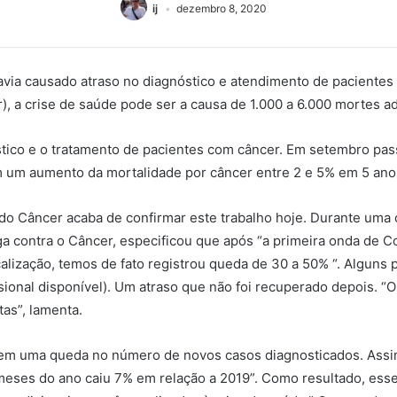
ij
dezembro 8, 2020
havia causado atraso no diagnóstico e atendimento de paciente
, a crise de saúde pode ser a causa de 1.000 a 6.000 mortes ad
stico e o tratamento de pacientes com câncer. Em setembro pas
m um aumento da mortalidade por câncer entre 2 e 5% em 5 ano
do Câncer acaba de confirmar este trabalho hoje. Durante uma 
a contra o Câncer, especificou que após “a primeira onda de Cov
lização, temos de fato registrou queda de 30 a 50% “. Alguns 
sional disponível). Um atraso que não foi recuperado depois. “
as”, lamenta.
e em uma queda no número de novos casos diagnosticados. Assi
eses do ano caiu 7% em relação a 2019”. Como resultado, esses