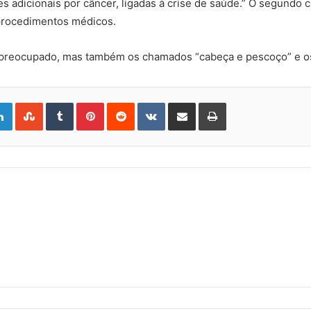
s adicionais por câncer, ligadas à crise de saúde.” O segundo c
s procedimentos médicos.
 preocupado, mas também os chamados “cabeça e pescoço” e os
gle+
LinkedIn
StumbleUpon
Tumblr
Pinterest
Reddit
VKontakte
Share
Print
via
Email