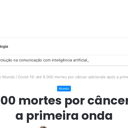
logia
lução na comunicação com inteligência artificial
/
Mundo
/
Covid-19: até 6.000 mortes por câncer adicionais após a prim
Mundo
000 mortes por cânce
a primeira onda